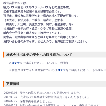
株式会社ポルテは、
観光バスや貸切バスやスクールバスなどの運送事業、
労働者派遣事業を展開する地域密着企業です。
可児市、瑞浪市に営業所があり県内各地へ手配が可能です。
（可児市、多治見市、土岐市、瑞浪市、恵那市、
御嵩町、川辺町、美濃加茂市、関市、各務原市、等）
社員旅行・修学旅行・遠足・クラブ活動の送迎や遠征、
町内会や子供会・老人会のご旅行やイベント、
同窓会・冠婚葬祭の送迎など様々な場面でご利用ください。
お問い合わせのみでも構いませんので、お気軽にご相談ください。
株式会社ポルテの安全への取り組みについて
※
コチラ
をご確認ください。（2020.07.16更新）
※新型コロナウィルス対策については
コチラ
をご確認ください。（2020.07.
更新情報
2020.07.16 安全への取り組みについてを更新いたしました。
2017.09.25 「貸切バス事業者安全性評価認定」をいただきました。
2016.07.25 保有車両を更新しました。
2016.07.25 お問い合わせページを更新しました。（メール申込みできます）